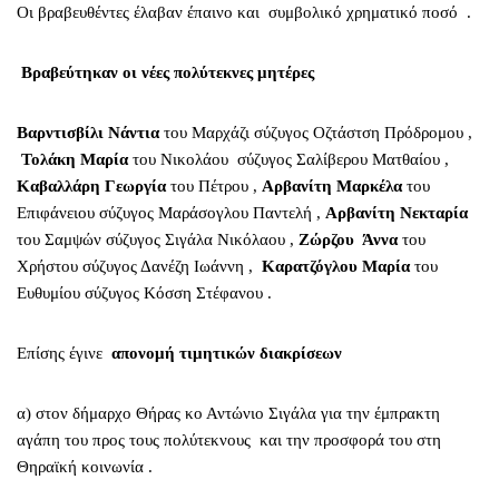
Οι βραβευθέντες έλαβαν έπαινο και συμβολικό χρηματικό ποσό .
Βραβεύτηκαν οι νέες πολύτεκνες μητέρες
Βαρντισβίλι Νάντια
του Μαρχάζι σύζυγος Οζτάστση Πρόδρομου ,
Τολάκη Μαρία
του Νικολάου σύζυγος Σαλίβερου Ματθαίου ,
Καβαλλάρη Γεωργία
του Πέτρου ,
Αρβανίτη Μαρκέλα
του
Επιφάνειου σύζυγος Μαράσογλου Παντελή ,
Αρβανίτη Νεκταρία
του Σαμψών σύζυγος Σιγάλα Νικόλαου ,
Ζώρζου Άννα
του
Χρήστου σύζυγος Δανέζη Ιωάννη ,
Καρατζόγλου Μαρία
του
Ευθυμίου σύζυγος Κόσση Στέφανου .
Επίσης έγινε
απονομή τιμητικών διακρίσεων
α) στον δήμαρχο Θήρας κο Αντώνιο Σιγάλα για την έμπρακτη
αγάπη του προς τους πολύτεκνους και την προσφορά του στη
Θηραϊκή κοινωνία .