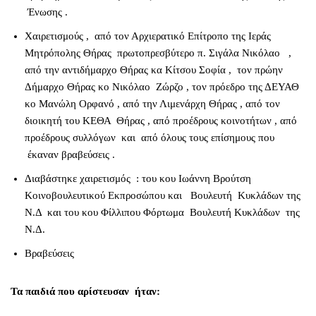
Ένωσης .
Χαιρετισμούς , από τον Αρχιερατικό Επίτροπο της Ιεράς
Μητρόπολης Θήρας πρωτοπρεσβύτερο π. Σιγάλα Νικόλαο ,
από την αντιδήμαρχο Θήρας κα Κίτσου Σοφία , τον πρώην
Δήμαρχο Θήρας κο Νικόλαο Ζώρζο , τον πρόεδρο της ΔΕΥΑΘ
κο Μανώλη Ορφανό , από την Λιμενάρχη Θήρας , από τον
διοικητή του ΚΕΘΑ Θήρας , από προέδρους κοινοτήτων , από
προέδρους συλλόγων και από όλους τους επίσημους που
έκαναν βραβεύσεις .
Διαβάστηκε χαιρετισμός : του κου Ιωάννη Βρούτση
Κοινοβουλευτικού Εκπροσώπου και Βουλευτή Κυκλάδων της
Ν.Δ και του κου Φίλλιπου Φόρτωμα Βουλευτή Κυκλάδων της
Ν.Δ.
Βραβεύσεις
Τα παιδιά που αρίστευσαν ήταν: