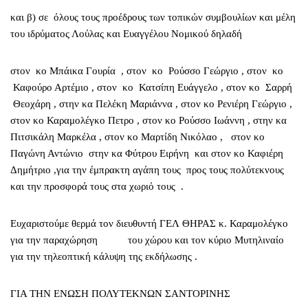
και β) σε όλους τους προέδρους των τοπικών συμβουλίων και μέλη
του ιδρύματος Λούλας και Ευαγγέλου Νομικού δηλαδή
στον κο Μπάικα Γουρία , στον κο Ρούσσο Γεώργιο , στον κο
Καφούρο Αρτέμιο , στον κο Κατσίπη Ευάγγελο , στον κο Σαρρή
Θεοχάρη , στην κα Πελέκη Μαριάννα , στον κο Ρενιέρη Γεώργιο ,
στον κο Καραμολέγκο Πετρο , στον κο Ρούσσο Ιωάννη , στην κα
Πιτσικάλη Μαρκέλα , στον κο Μαρτίδη Νικόλαο , στον κο
Παγώνη Αντώνιο στην κα Φύτρου Ειρήνη και στον κο Καφιέρη
Δημήτριο ,για την έμπρακτη αγάπη τους προς τους πολύτεκνους
και την προσφορά τους στα χωριό τους .
Ευχαριστούμε θερμά τον διευθυντή ΓΕΛ ΘΗΡΑΣ κ. Καραμολέγκο
για την παραχώρηση του χώρου και τον κύριο Μυτηλιναίο
για την τηλεοπτική κάλυψη της εκδήλωσης .
ΓΙΑ ΤΗΝ ΕΝΩΣΗ ΠΟΛΥΤΕΚΝΩΝ ΣΑΝΤΟΡΙΝΗΣ