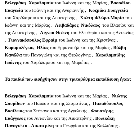
Βελεγράκη Χαραλαμπία
του Ιωάννη και της Μαρίας ,
Βασσάλου
Ευαγελία
του Ιωάννη και της Ανδριαννής
, Κοζμάκι Ευαγγελία
του Χαράλαμοιυ και της Αικατερίνης ,
Χιώτη Φλώρα-Μαρία
του
Ιωάννη και της Μάρθας ,
Λειβαδάρος Νικόλαος
του Βλασίου και
της Αικατερίνης ,
Λιγνού Θεώνη
του Ελευθερίου και της Αντωνίας
,
Γιαννακόπουλος Εφραίμ
του Ιωάννη και της Χριστίνας ,
Καραμολέγκος Ηλίας
του Εμμανουήλ και της Μαρίας ,
Βάλβη
Κανέλλα
του Παναγιώτη και της Θεολογίνης ,
Χαραλαμπίδης
Ιωάννης
του Χαράλαμπου και της Μαριέτας .
Τα παιδιά που εισήχθησαν στην τριτοβάθμια εκπαίδευση ήταν:
Βελεγράκη Χαραλαμπία
του Ιωάννη και της Μαρίας ,
Νιώτης
Σπυρίδων
του Παύλου και της Σταματίνας ,
Παπαδόπουλος
Βασίλειος
του Στέφανου και της Αγγελικής ,
Φουστέρης
Ευάγγελος
του Αντωνίου και της Αικατερίνης ,
Βολικάκη
Παναγιώτα –Αικατερίνη
του Γεωργίου και της Καλλιόπης .