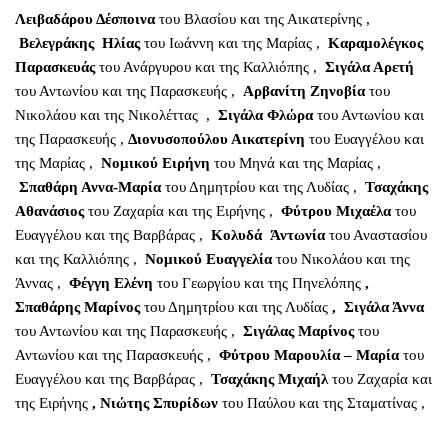
Λειβαδάρου Δέσποινα
του Βλασίου και της Αικατερίνης ,
Βελεγράκης Ηλίας
του Ιωάννη και της Μαρίας ,
Καραμολέγκος
Παρασκευάς
του Ανάργυρου και της Καλλιόπης ,
Σιγάλα Αρετή
του Αντωνίου και της Παρασκευής ,
Αρβανίτη Ζηνοβία
του
Νικολάου και της Νικολέττας ,
Σιγάλα Φλώρα
του Αντωνίου και
της Παρασκευής ,
Διονυσοπούλου Αικατερίνη
του Ευαγγέλου και
της Μαρίας ,
Νομικού Ειρήνη
του Μηνά και της Μαρίας ,
Σπαθάρη Αννα-Μαρία
του Δημητρίου και της Λυδίας ,
Τσαχάκης
Αθανάσιος
του Ζαχαρία και της Ειρήνης ,
Φύτρου Μιχαέλα
του
Ευαγγέλου και της Βαρβάρας ,
Κολυδά Άντωνία
του Αναστασίου
και της Καλλιόπης ,
Νομικού Ευαγγελία
του Νικολάου και της
Άννας ,
Φέγγη Ελένη
του Γεωργίου και της Πηνελόπης
,
Σπαθάρης Μαρίνος
του Δημητρίου και της Λυδίας
, Σιγάλα Άννα
του Αντωνίου και της Παρασκευής ,
Σιγάλας Μαρίνος
του
Αντωνίου και της Παρασκευής ,
Φύτρου Μαρουλία – Μαρία
του
Ευαγγέλου και της Βαρβάρας ,
Τσαχάκης Μιχαήλ
του Ζαχαρία και
της Ειρήνης
, Νιώτης Σπυρίδων
του Παύλου και της Σταματίνας ,