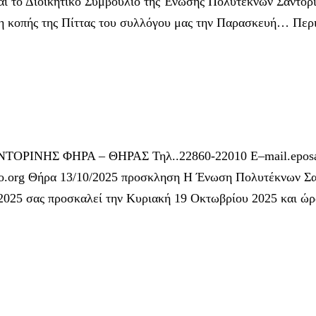
ο Διοικητικό Συμβούλιο της Ένωσης Πολυτέκνων Σαντορίνη
η κοπής της Πίττας του συλλόγου μας την Παρασκευή…
Περ
ΙΝΗΣ ΦΗΡΑ – ΘΗΡΑΣ Τηλ..22860-22010 E–mail.eposa
.org Θήρα 13/10/2025 προσκληση Η Ένωση Πολυτέκνων Σαν
9/2025 σας προσκαλεί την Κυριακή 19 Οκτωβρίου 2025 και 